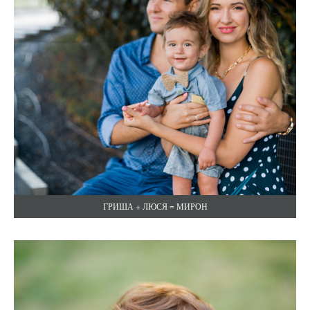
ГРИША + ЛЮСЯ = МИРОН